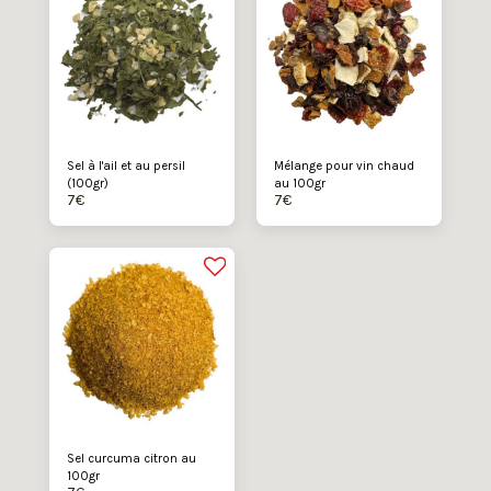
Sel à l'ail et au persil
Mélange pour vin chaud
(100gr)
au 100gr
7
€
7
€
Sel curcuma citron au
100gr