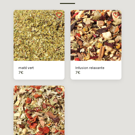
maté vert
Infusion relaxante
7
€
7
€