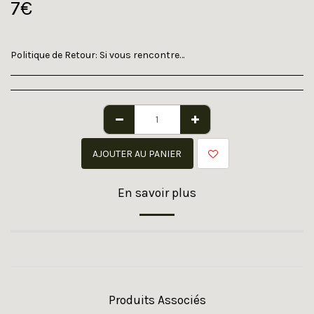
7
€
Politique de Retour:
Si vous rencontrer un problème sur le site ou sur la livraison ou toutes autres natures que ce soit, veuillez nous contacter par mail
AJOUTER AU PANIER
En savoir plus
Produits Associés